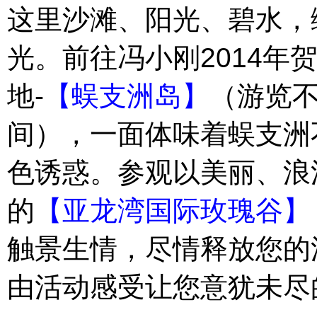
这里沙滩、阳光、碧水，
2014
光。前往冯小刚
年
-
地
【蜈支洲岛】
（游览
间），一面体味着蜈支洲
色诱惑。参观以美丽、浪
的
【亚龙湾国际玫瑰谷】
触景生情，尽情释放您的
由活动感受让您意犹未尽