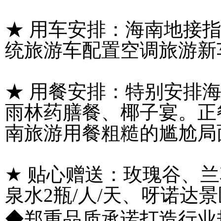
★
用车安排：海南地接
统旅游车配置空调旅游新
★
用餐安排：特别安排
雨林药膳餐、椰子宴。正
南旅游用餐粗糙的尴尬局
★
贴心赠送：玫瑰谷、兰
泉水
2
瓶
/
人
/
天、呀诺达景
◆
郑重品质承诺打造行业