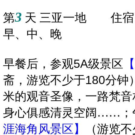
3
第
天 三亚一地 住宿
早、中、晚
5A
早餐后，参观
级景区
【
180
斋，游览不少于
分钟
米的观音圣像，一路梵音
身心俱感清灵空阔……；
涯海角风景区】
（游览不