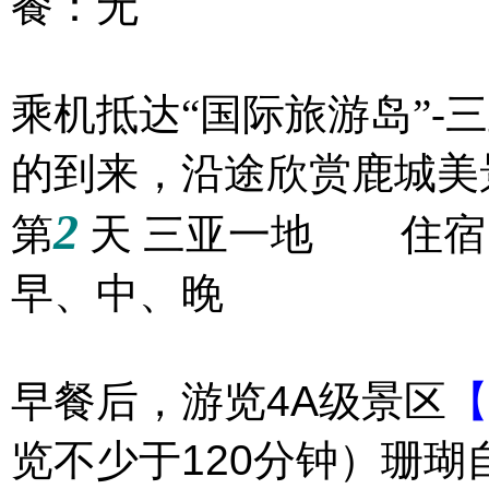
餐：无
乘机抵达“国际旅游岛”-
的到来，沿途欣赏鹿城美
2
第
天 三亚一地 住宿
早、中、晚
4A
早餐后，游览
级景区
【
120
览不少于
分钟）珊瑚