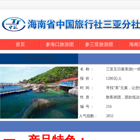
首页
参海口旅游团
参三亚旅游团
海南
>产品详细信息<
名 称 ：
三亚五日最美游(一价
报 价 ：
1280元/人
时 间 ：
寻找“美”元素，让
性 质 ：
散客拼团，团款抵达
编 号 ：
216
人气指数：
2852