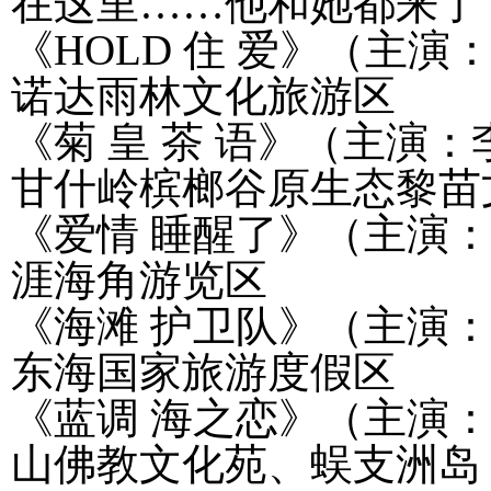
在这里
……
他和她都来了
《
HOLD
住
爱》（主演
诺达雨林文化旅游区
《菊
皇
茶
语》（主演：
甘什岭槟榔谷原生态黎苗
《爱情
睡醒了》（主演
涯海角游览区
《海滩
护卫队》（主演
东海国家旅游度假区
《蓝调
海之恋》（主演
山佛教文化苑、蜈支洲岛