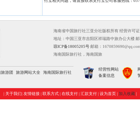
付宝相关问题，请直接联系支付宝公司客服热线：0571-8
海南省中国旅行社三亚分社版权所有 经营许可证号：L-HA
地址：中国三亚市吉阳区祥瑞路中旅办公大楼 邮编：572
琼ICP备18005205号
邮箱：1670859690@qq.co
海南国际旅行社，海南国旅
经营性网站
南旅游团
旅游网站大全
海南国际旅行社
备案信息
|
关于我们
|
友情链接
|
联系方式
|
在线支付
|
汇款支付
|
设为首页
|
加入收藏
|